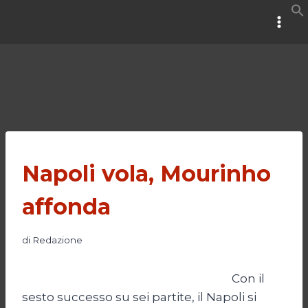
Salta
al
contenuto
Napoli vola, Mourinho
affonda
di
Redazione
Con il
sesto successo su sei partite, il Napoli si