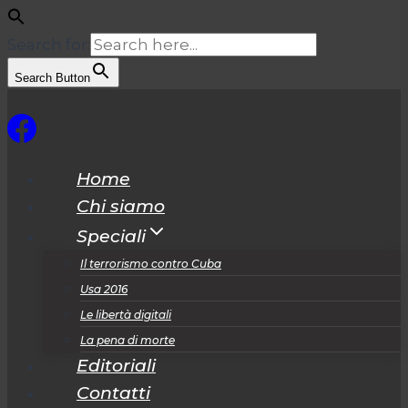
Search for:
Search Button
Salta
al
contenuto
Home
Chi siamo
Speciali
Il terrorismo contro Cuba
Usa 2016
Le libertà digitali
La pena di morte
Editoriali
Contatti