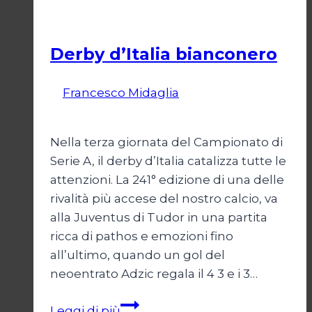
chi
Calcio
scende
Derby d’Italia bianconero
Di
Francesco Midaglia
16 Settembre
2025
Nella terza giornata del Campionato di
Serie A, il derby d’Italia catalizza tutte le
attenzioni. La 241° edizione di una delle
rivalità più accese del nostro calcio, va
alla Juventus di Tudor in una partita
ricca di pathos e emozioni fino
all’ultimo, quando un gol del
neoentrato Adzic regala il 4 3 e i 3…
Derby
Leggi di più