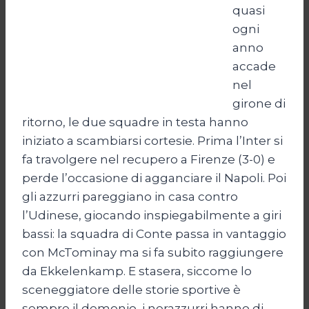
quasi
ogni
anno
accade
nel
girone di
ritorno, le due squadre in testa hanno
iniziato a scambiarsi cortesie. Prima l’Inter si
fa travolgere nel recupero a Firenze (3-0) e
perde l’occasione di agganciare il Napoli. Poi
gli azzurri pareggiano in casa contro
l’Udinese, giocando inspiegabilmente a giri
bassi: la squadra di Conte passa in vantaggio
con McTominay ma si fa subito raggiungere
da Ekkelenkamp. E stasera, siccome lo
sceneggiatore delle storie sportive è
sempre il demonio, i nerazzurri hanno di