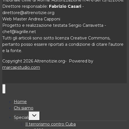
Tribunale civile di Roma. Autorizzazione n.476 del 13/12/2006.
Direttore responsabile:
Fabrizio Casari
-
direttore@altrenotizie.org
Web Master Andrea Capponi
Progetto e realizzazione testata Sergio Carravetta -
chef@lagrille.net
Tutti gli articoli sono sotto licenza Creative Commons,
pertanto posso essere riportati a condizione di citare l'autore
e la fonte.
Copyright 2026 Altrenotizie.org- Powered by
marcapstudio.com
Home
Chi siamo
Alterna
Speciali
menu
figlio
Il terrorismo contro Cuba