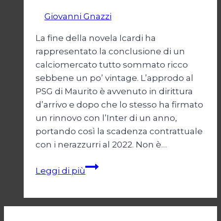
Di
Giovanni Gnazzi
3 Settembre 2019
La fine della novela Icardi ha
rappresentato la conclusione di un
calciomercato tutto sommato ricco
sebbene un po’ vintage. L’approdo al
PSG di Maurito è avvenuto in dirittura
d’arrivo e dopo che lo stesso ha firmato
un rinnovo con l’Inter di un anno,
portando così la scadenza contrattuale
con i nerazzurri al 2022. Non è…
Il
Leggi di più
calcio
chiude
bottega