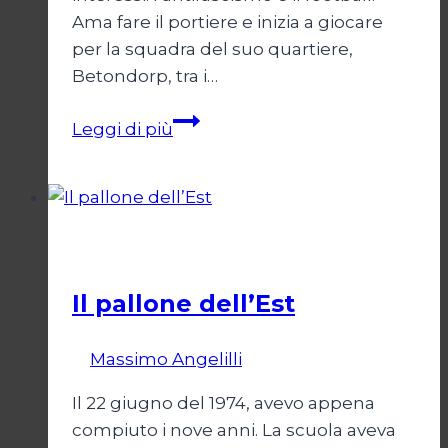
Ama fare il portiere e inizia a giocare
per la squadra del suo quartiere,
Betondorp, tra i…
Jongbloed,
Leggi di più
il
comunista
volante
Calcio
Il pallone dell’Est
Di
Massimo Angelilli
14 Giugno 2023
Il 22 giugno del 1974, avevo appena
compiuto i nove anni. La scuola aveva