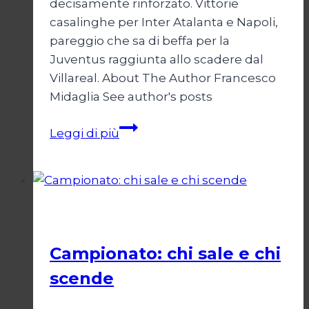
decisamente rinforzato. Vittorie
casalinghe per Inter Atalanta e Napoli,
pareggio che sa di beffa per la
Juventus raggiunta allo scadere dal
Villareal. About The Author Francesco
Midaglia See author's posts
Coppe:
Leggi di più
Europa
a
due
facce
Calcio
per
l’Italia
Campionato: chi sale e chi
scende