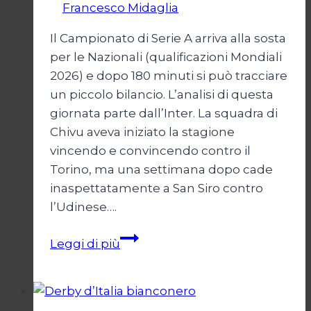
Di
Francesco Midaglia
1 Settembre 2025
Il Campionato di Serie A arriva alla sosta
per le Nazionali (qualificazioni Mondiali
2026) e dopo 180 minuti si può tracciare
un piccolo bilancio. L’analisi di questa
giornata parte dall’Inter. La squadra di
Chivu aveva iniziato la stagione
vincendo e convincendo contro il
Torino, ma una settimana dopo cade
inaspettatamente a San Siro contro
l’Udinese….
Campionato:
Leggi di più
chi
sale
e