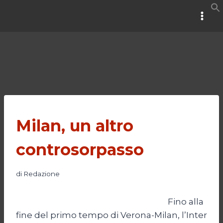
Salta
al
contenuto
Milan, un altro
controsorpasso
di
Redazione
Fino alla
fine del primo tempo di Verona-Milan, l’Inter