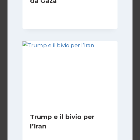
da Gaza
Di
Samer Zaneen
7 Aprile 2025
Trump e il bivio per
l’Iran
Di
Kamran Babazadeh