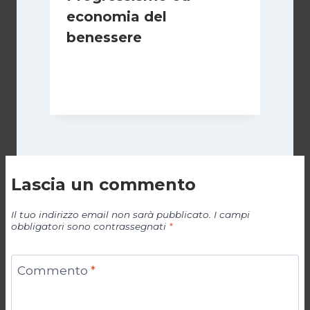
economia del
benessere
Di
Juan J. Paz-y-Miño Cepeda
6 Aprile 2025
Lascia un commento
Il tuo indirizzo email non sarà pubblicato.
I campi
obbligatori sono contrassegnati
*
Commento
*