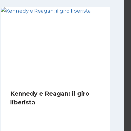
Kennedy e Reagan: il giro
liberista
Di
Juan J. Paz-y-Miño Cepeda
24 Gennaio 2026