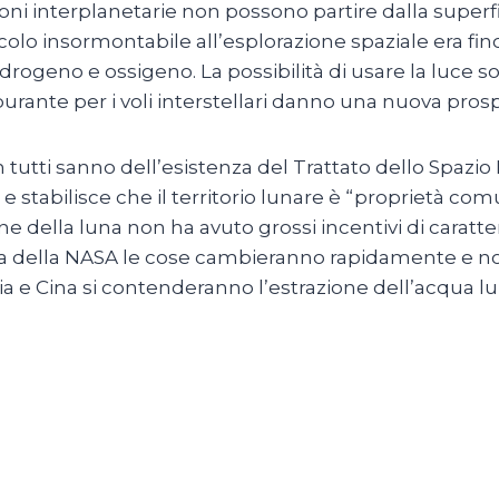
oni interplanetarie non possono partire dalla superf
tacolo insormontabile all’esplorazione spaziale era f
rogeno e ossigeno. La possibilità di usare la luce sol
urante per i voli interstellari danno una nuova prosp
 tutti sanno dell’esistenza del Trattato dello Spazio
ri e stabilisce che il territorio lunare è “proprietà co
one della luna non ha avuto grossi incentivi di caratt
della NASA le cose cambieranno rapidamente e non 
ia e Cina si contenderanno l’estrazione dell’acqua 