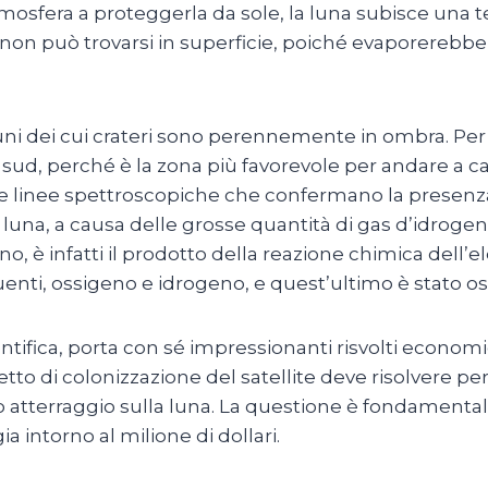
’atmosfera a proteggerla da sole, la luna subisce una
e non può trovarsi in superficie, poiché evaporerebb
cuni dei cui crateri sono perennemente in ombra. Per 
lo sud, perché è la zona più favorevole per andare a ca
 delle linee spettroscopiche che confermano la presen
luna, a causa delle grosse quantità di gas d’idrogeno
no, è infatti il prodotto della reazione chimica dell’e
enti, ossigeno e idrogeno, e quest’ultimo è stato oss
ntifica, porta con sé impressionanti risvolti economi
to di colonizzazione del satellite deve risolvere p
o atterraggio sulla luna. La questione è fondamental
ia intorno al milione di dollari.