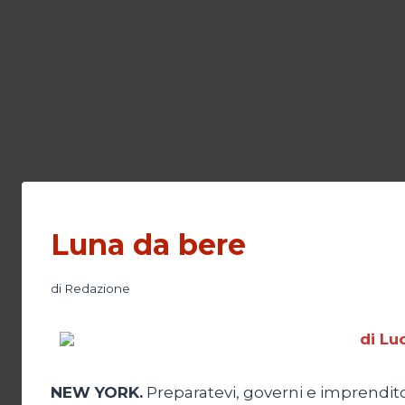
Luna da bere
di
Redazione
di Lu
NEW YORK.
Preparatevi, governi e imprenditori