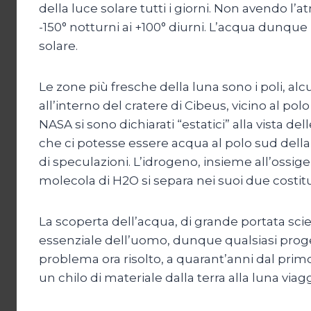
della luce solare tutti i giorni. Non avendo l
-150° notturni ai +100° diurni. L’acqua dunqu
solare.
Le zone più fresche della luna sono i poli, al
all’interno del cratere di Cibeus, vicino al po
NASA si sono dichiarati “estatici” alla vista
che ci potesse essere acqua al polo sud della 
di speculazioni. L’idrogeno, insieme all’ossige
molecola di H2O si separa nei suoi due costitu
La scoperta dell’acqua, di grande portata scie
essenziale dell’uomo, dunque qualsiasi proget
problema ora risolto, a quarant’anni dal prim
un chilo di materiale dalla terra alla luna viagg