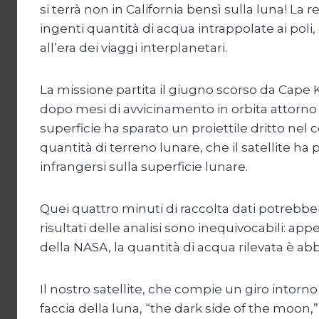
si terrà non in California bensì sulla luna! La
ingenti quantità di acqua intrappolate ai poli,
all’era dei viaggi interplanetari.
La missione partita il giugno scorso da Cape Ke
dopo mesi di avvicinamento in orbita attorno all
superficie ha sparato un proiettile dritto nel
quantità di terreno lunare, che il satellite ha 
infrangersi sulla superficie lunare.
Quei quattro minuti di raccolta dati potrebber
risultati delle analisi sono inequivocabili: app
della NASA, la quantità di acqua rilevata è abb
Il nostro satellite, che compie un giro intorno
faccia della luna, “the dark side of the moo