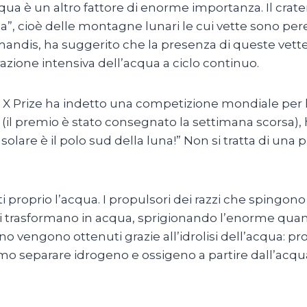
acqua è un altro fattore di enorme importanza. Il crate
rna”, cioè delle montagne lunari le cui vette sono p
mandis, ha suggerito che la presenza di queste vett
azione intensiva dell’acqua a ciclo continuo.
e X Prize ha indetto una competizione mondiale per l
 (il premio è stato consegnato la settimana scorsa), 
 solare è il polo sud della luna!” Non si tratta di una
 proprio l’acqua. I propulsori dei razzi che spingono in o
i trasformano in acqua, sprigionando l’enorme quant
geno vengono ottenuti grazie all’idrolisi dell’acqua: 
mo separare idrogeno e ossigeno a partire dall’acqua