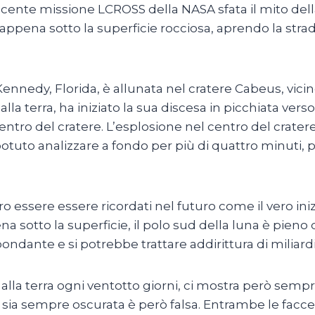
 recente missione LCROSS della NASA sfata il mito dell
 appena sotto la superficie rocciosa, aprendo la strad
nnedy, Florida, è allunata nel cratere Cabeus, vicino 
a terra, ha iniziato la sua discesa in picchiata verso
 centro del cratere. L’esplosione nel centro del crat
potuto analizzare a fondo per più di quattro minuti, p
o essere essere ricordati nel futuro come il vero iniz
ena sotto la superficie, il polo sud della luna è pieno
ondante e si potrebbe trattare addirittura di miliardi
 alla terra ogni ventotto giorni, ci mostra però sempre
n,” sia sempre oscurata è però falsa. Entrambe le fa