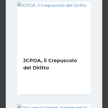
JCPOA, il Crepuscolo
del Diritto
Di
Kamran Babazadeh
28 Aprile 2026