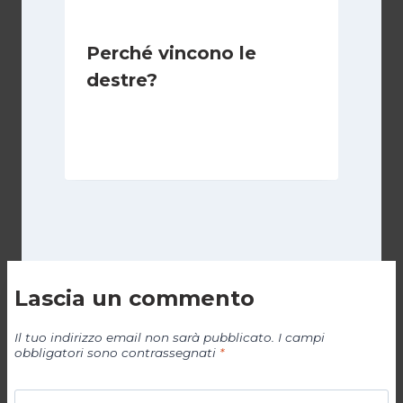
Perché vincono le
destre?
Di
Juan J. Paz-y-Miño Cepeda
3 Settembre 2025
Lascia un commento
Il tuo indirizzo email non sarà pubblicato.
I campi
obbligatori sono contrassegnati
*