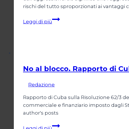
rischi del tutto sproporzionati ai vantagg
La
Leggi di più
nuova
NATO
Dossier
No al blocco. Rapporto di C
Di
Redazione
5 Dicembre 2009
Rapporto di Cuba sulla Risoluzione 62/3 de
commerciale e finanziario imposto dagli S
author's posts
No
Leggi di più