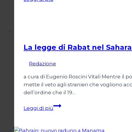
al
blocco.
Rapporto
di
Dossier
Cuba
all’ONU
La legge di Rabat nel Sahara
Di
Redazione
5 Dicembre 2009
a cura di Eugenio Roscini Vitali Mentre il p
mette il veto agli stranieri che vogliono a
dell’ordine che il 19…
La
Leggi di più
legge
di
Rabat