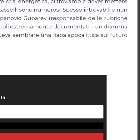
 crisi energetica, ci troviamo a dover mettere
I tasselli sono numerosi. Spesso introvabili e non
 Stepanovic Gubarev (responsabile delle rubriche
d’articoli estremamente documentati – un dramma
teva sembrare una fiaba apocalittica sul futuro
sta