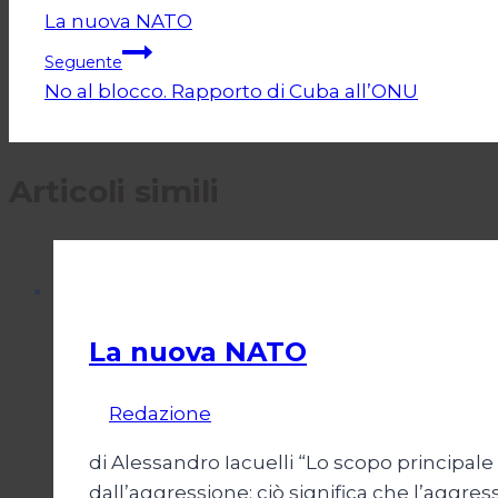
La nuova NATO
articoli
Seguente
No al blocco. Rapporto di Cuba all’ONU
Articoli simili
Dossier
La nuova NATO
Di
Redazione
5 Dicembre 2009
di Alessandro Iacuelli “Lo scopo principal
dall’aggressione: ciò significa che l’aggr