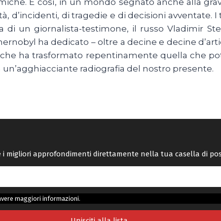
miche. E così, in un mondo segnato anche alla grave
tà, d’incidenti, di tragedie e di decisioni avventate. 
opera di un giornalista-testimone, il russo Vladimir
i Chernobyl ha dedicato – oltre a decine e decine 
ltà che ha trasformato repentinamente quella che po
n un’agghiacciante radiografia del nostro presente.
re i migliori approfondimenti direttamente nella tua casella di po
avere maggiori informazioni.