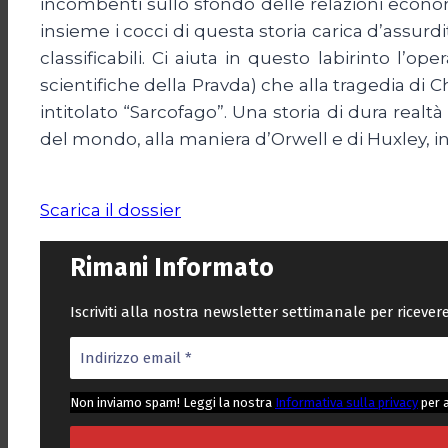
incombenti sullo sfondo delle relazioni econo
insieme i cocci di questa storia carica d’assurdi
classificabili. Ci aiuta in questo labirinto l’
scientifiche della Pravda) che alla tragedia d
intitolato “Sarcofago”. Una storia di dura rea
del mondo, alla maniera d’Orwell e di Huxley, i
Scarica il dossier
Rimani Informato
Iscriviti alla nostra newsletter settimanale per riceve
Non inviamo spam! Leggi la nostra
Informativa sulla privacy
per 