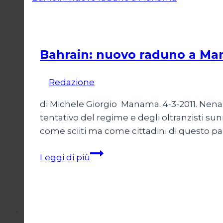
nel
Sahara
Dossier
occidentale
Bahrain: nuovo raduno a M
Di
Redazione
4 Marzo 2011
di Michele Giorgio Manama. 4-3-2011. Nena 
tentativo del regime e degli oltranzisti sunn
come sciiti ma come cittadini di questo pa
Bahrain:
Leggi di più
nuovo
raduno
a
Manama
Dossier