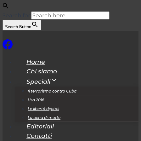
Search for:
Search Button
Salta
al
contenuto
Home
Chi siamo
Speciali
Il terrorismo contro Cuba
Usa 2016
Le libertà digitali
La pena di morte
Editoriali
Contatti