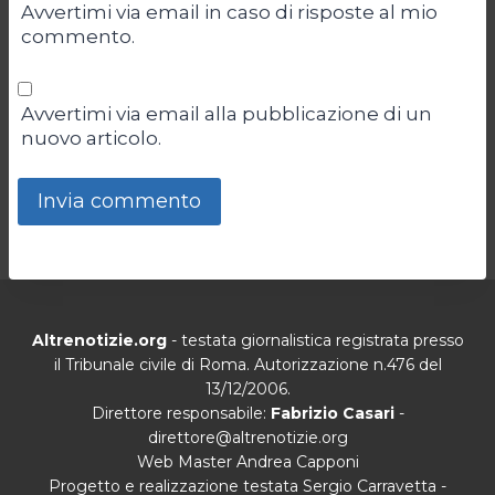
Avvertimi via email in caso di risposte al mio
commento.
Avvertimi via email alla pubblicazione di un
nuovo articolo.
Altrenotizie.org
- testata giornalistica registrata presso
il Tribunale civile di Roma. Autorizzazione n.476 del
13/12/2006.
Direttore responsabile:
Fabrizio Casari
-
direttore@altrenotizie.org
Web Master Andrea Capponi
Progetto e realizzazione testata Sergio Carravetta -