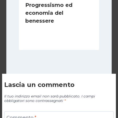
Progressismo ed
economia del
benessere
Di
Juan J. Paz-y-Miño Cepeda
6 Aprile 2025
Lascia un commento
Il tuo indirizzo email non sarà pubblicato.
I campi
obbligatori sono contrassegnati
*
Commento
*