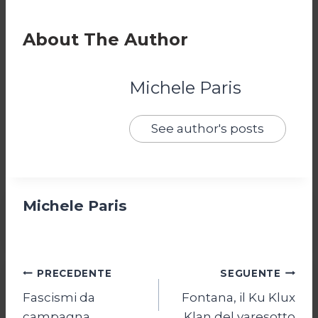
About The Author
Michele Paris
See author's posts
Michele Paris
Navigazione
PRECEDENTE
SEGUENTE
Fascismi da
Fontana, il Ku Klux
articoli
campagna
Klan del varesotto