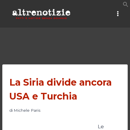
Salta
al
contenuto
La Siria divide ancora
USA e Turchia
di
Michele Paris
Le