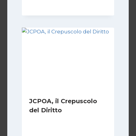
JCPOA, il Crepuscolo
del Diritto
Di
Kamran Babazadeh
28 Aprile 2026