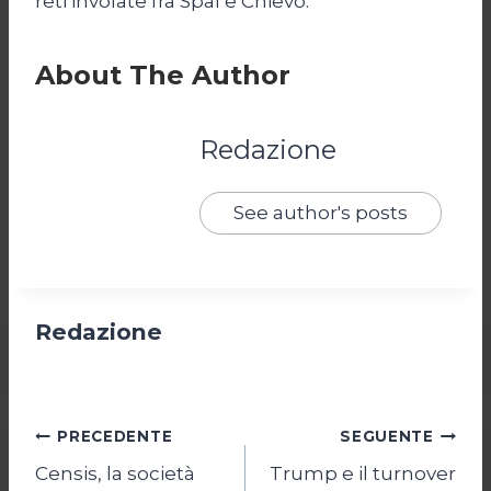
reti involate fra Spal e Chievo.
About The Author
Redazione
See author's posts
Redazione
Navigazione
PRECEDENTE
SEGUENTE
Censis, la società
Trump e il turnover
articoli