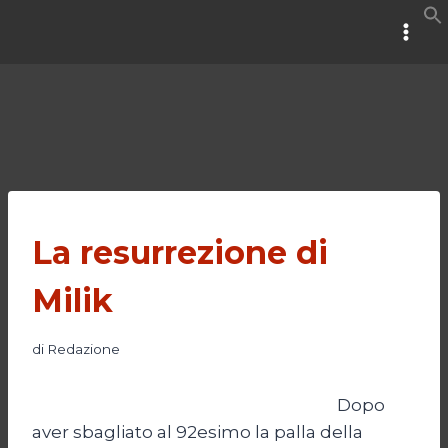
Salta
al
contenuto
La resurrezione di
Milik
di
Redazione
Dopo
aver sbagliato al 92esimo la palla della