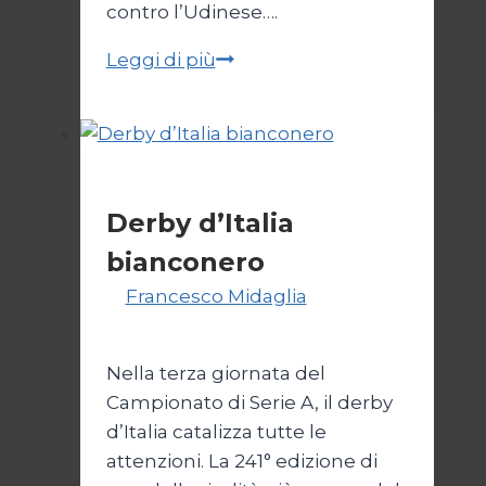
contro l’Udinese….
Campionato:
Leggi di più
chi
sale
e
chi
Calcio
scende
Derby d’Italia
bianconero
Di
Francesco Midaglia
16
Settembre 2025
Nella terza giornata del
Campionato di Serie A, il derby
d’Italia catalizza tutte le
attenzioni. La 241° edizione di