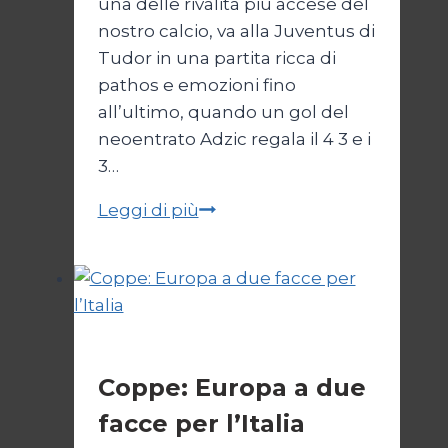
una delle rivalità più accese del
nostro calcio, va alla Juventus di
Tudor in una partita ricca di
pathos e emozioni fino
all’ultimo, quando un gol del
neoentrato Adzic regala il 4 3 e i
3…
Derby
Leggi di più
d’Italia
bianconero
Calcio
Coppe: Europa a due
facce per l’Italia