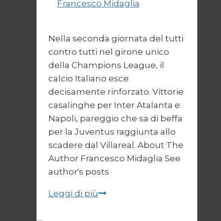
Di
Francesco Midaglia
2 Ottobre
2025
Nella seconda giornata del tutti
contro tutti nel girone unico
della Champions League, il
calcio Italiano esce
decisamente rinforzato. Vittorie
casalinghe per Inter Atalanta e
Napoli, pareggio che sa di beffa
per la Juventus raggiunta allo
scadere dal Villareal. About The
Author Francesco Midaglia See
author's posts
Coppe:
Leggi di più
Europa
a