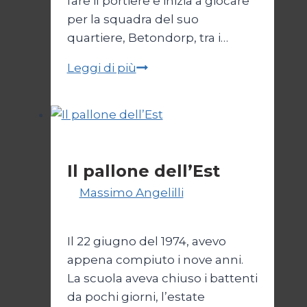
fare il portiere e inizia a giocare
per la squadra del suo
quartiere, Betondorp, tra i…
Jongbloed,
Leggi di più
il
comunista
volante
Calcio
Il pallone dell’Est
Di
Massimo Angelilli
14 Giugno
2023
Il 22 giugno del 1974, avevo
appena compiuto i nove anni.
La scuola aveva chiuso i battenti
da pochi giorni, l’estate