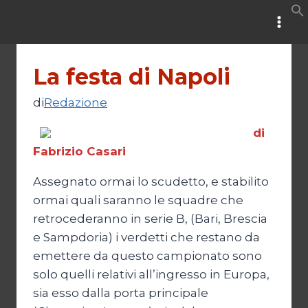
Salta
al
contenuto
La festa di Napoli
di
Redazione
di
Fabrizio Casari
Assegnato ormai lo scudetto, e stabilito
ormai quali saranno le squadre che
retrocederanno in serie B, (Bari, Brescia
e Sampdoria) i verdetti che restano da
emettere da questo campionato sono
solo quelli relativi all’ingresso in Europa,
sia esso dalla porta principale