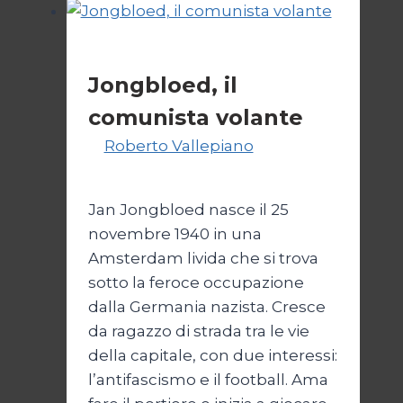
due
facce
Calcio
per
Jongbloed, il
l’Italia
comunista volante
Di
Roberto Vallepiano
1
Settembre 2023
Jan Jongbloed nasce il 25
novembre 1940 in una
Amsterdam livida che si trova
sotto la feroce occupazione
dalla Germania nazista. Cresce
da ragazzo di strada tra le vie
della capitale, con due interessi:
l’antifascismo e il football. Ama