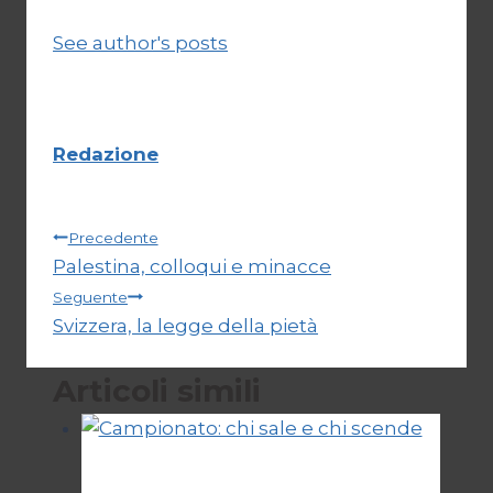
See author's posts
Redazione
Navigazione
Precedente
Palestina, colloqui e minacce
articoli
Seguente
Svizzera, la legge della pietà
Articoli simili
Calcio