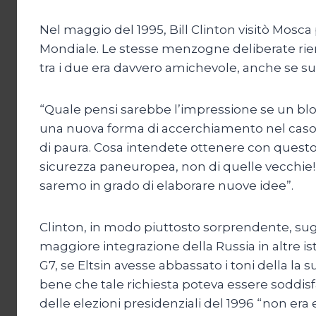
Nel maggio del 1995, Bill Clinton visitò Mosca
Mondiale. Le stesse menzogne deliberate riemp
tra i due era davvero amichevole, anche se sul
“Quale pensi sarebbe l’impressione se un blocc
una nuova forma di accerchiamento nel caso i
di paura. Cosa intendete ottenere con questo
sicurezza paneuropea, non di quelle vecchie! 
saremo in grado di elaborare nuove idee”.
Clinton, in modo piuttosto sorprendente, su
maggiore integrazione della Russia in altre isti
G7, se Eltsin avesse abbassato i toni della la
bene che tale richiesta poteva essere soddisfa
delle elezioni presidenziali del 1996 “non era