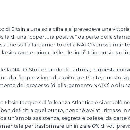
di Eltsin a una sola cifra e si prevedeva una vittoria
ità di una “copertura positiva” da parte della stamp
ussione sull’allargamento della NATO venisse mantenu
e la situazione prima delle elezioni”. Clinton si era
della NATO. Sto cercando di darti ora, in questa conve
 dia l’impressione di capitolare. Per te, questo sig
amento del processo [di allargamento NATO] o di un
e Eltsin tacque sull’Alleanza Atlantica e si arruolò n
ben definiti a quel punto, nonché avviati, rimase in s
da un’ampia assistenza, segreta e palese, da parte 
amentale per trasformare un iniziale 6% di voti previ