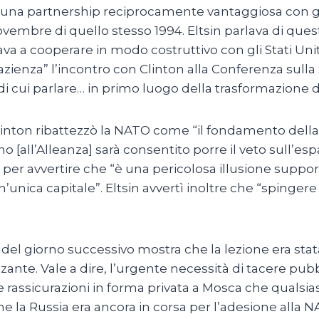
una partnership reciprocamente vantaggiosa con gli S
novembre di quello stesso 1994. Eltsin parlava di que
va a cooperare in modo costruttivo con gli Stati Uniti
azienza” l’incontro con Clinton alla Conferenza sull
cui parlare… in primo luogo della trasformazione de
 Clinton ribattezzò la NATO come “il fondamento della
all’Alleanza] sarà consentito porre il veto sull’esp
ia per avvertire che “è una pericolosa illusione suppo
nica capitale”. Eltsin avvertì inoltre che “spingere 
 del giorno successivo mostra che la lezione era stat
zante. Vale a dire, l’urgente necessità di tacere pu
se rassicurazioni in forma privata a Mosca che qual
he la Russia era ancora in corsa per l’adesione alla N