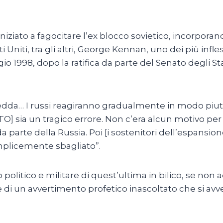
iziato a fagocitare l’ex blocco sovietico, incorporan
Uniti, tra gli altri, George Kennan, uno dei più infles
io 1998, dopo la ratifica da parte del Senato degli St
redda… I russi reagiranno gradualmente in modo piutt
ATO] sia un tragico errore. Non c’era alcun motivo p
 parte della Russia. Poi [i sostenitori dell’espansi
emplicemente sbagliato”.
 politico e militare di quest’ultima in bilico, se non 
 di un avvertimento profetico inascoltato che si av