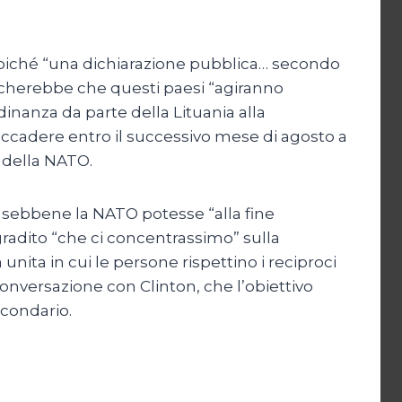
 poiché “una dichiarazione pubblica… secondo
ificherebbe che questi paesi “agiranno
dinanza da parte della Lituania alla
accadere entro il successivo mese di agosto a
e della NATO.
, sebbene la NATO potesse “alla fine
gradito “che ci concentrassimo” sulla
unita in cui le persone rispettino i reciproci
conversazione con Clinton, che l’obiettivo
econdario.