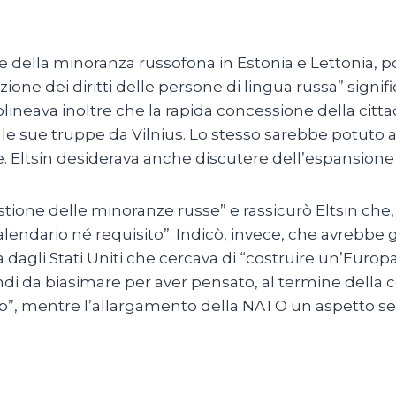
one della minoranza russofona in Estonia e Lettonia,
azione dei diritti delle persone di lingua russa” sign
lineava inoltre che la rapida concessione della citta
 le sue truppe da Vilnius. Lo stesso sarebbe potuto 
ie. Eltsin desiderava anche discutere dell’espansion
stione delle minoranze russe” e rassicurò Eltsin che
lendario né requisito”. Indicò, invece, che avrebbe 
 dagli Stati Uniti che cercava di “costruire un’Europa 
indi da biasimare per aver pensato, al termine della 
ip”, mentre l’allargamento della NATO un aspetto s