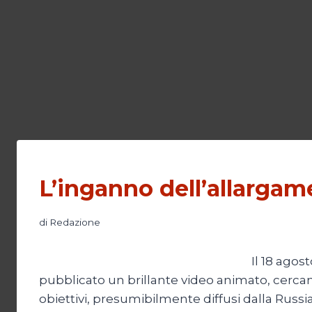
L’inganno dell’allarga
di
Redazione
Il 18 agos
pubblicato un brillante video animato, cercando d
obiettivi, presumibilmente diffusi dalla Russia