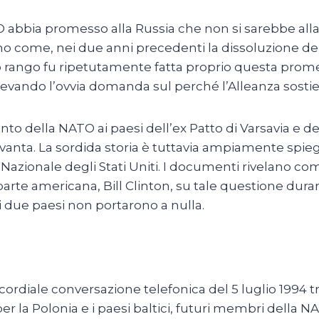
ATO abbia promesso alla Russia che non si sarebbe al
 come, nei due anni precedenti la dissoluzione del
lto rango fu ripetutamente fatta proprio questa prom
levando l’ovvia domanda sul perché l’Alleanza sostien
nto della NATO ai paesi dell’ex Patto di Varsavia e d
 Novanta. La sordida storia è tuttavia ampiamente sp
za Nazionale degli Stati Uniti. I documenti rivelano co
te americana, Bill Clinton, su tale questione durant
i due paesi non portarono a nulla.
rdiale conversazione telefonica del 5 luglio 1994 tra
per la Polonia e i paesi baltici, futuri membri della N