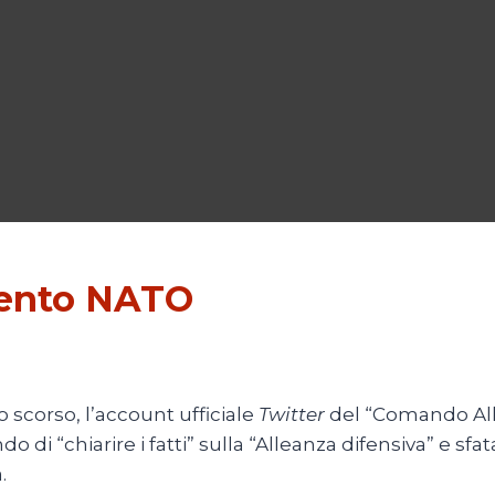
mento NATO
to scorso, l’account ufficiale
Twitter
del “Comando All
i “chiarire i fatti” sulla “Alleanza difensiva” e sfatare
.