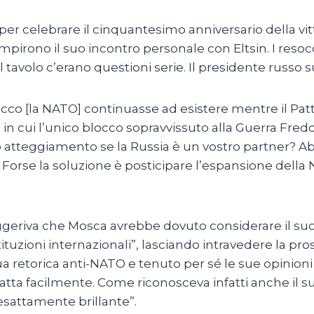
 per celebrare il cinquantesimo anniversario della vit
irono il suo incontro personale con Eltsin. I resoc
 tavolo c’erano questioni serie. Il presidente russo
o [la NATO] continuasse ad esistere mentre il Patto 
n cui l’unico blocco sopravvissuto alla Guerra Fred
 atteggiamento se la Russia è un vostro partner? A
Forse la soluzione è posticipare l’espansione della 
ggeriva che Mosca avrebbe dovuto considerare il suo
tuzioni internazionali”, lasciando intravedere la prosp
 sua retorica anti-NATO e tenuto per sé le sue opinion
tta facilmente. Come riconosceva infatti anche il suo 
 esattamente brillante”.