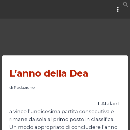
Salta
al
contenuto
L’anno della Dea
di
Redazione
L’Atalant
a vince l’undicesima partita consecutiva e
rimane da sola al primo posto in classifica.
Un modo appropriato di concludere l’anno