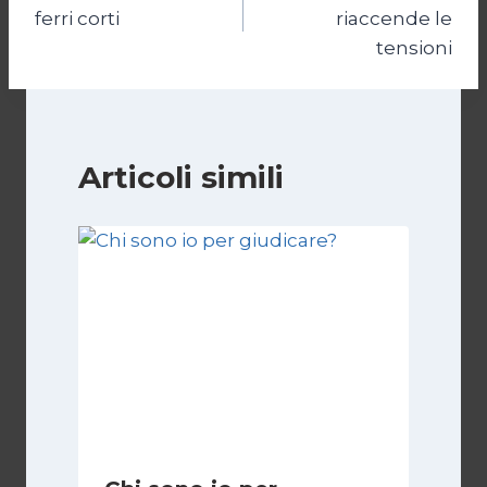
articoli
ferri corti
riaccende le
tensioni
Articoli simili