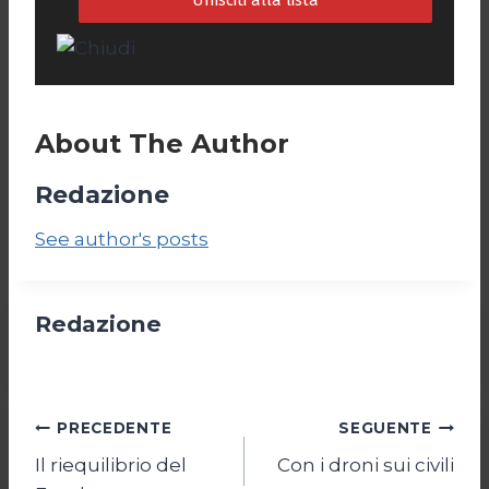
About The Author
Redazione
See author's posts
Redazione
Navigazione
PRECEDENTE
SEGUENTE
Il riequilibrio del
Con i droni sui civili
articoli