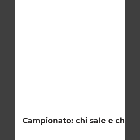
CALCIO
Campionato: chi sale e chi s
Di
Francesco Midaglia
1 Settembre 2025