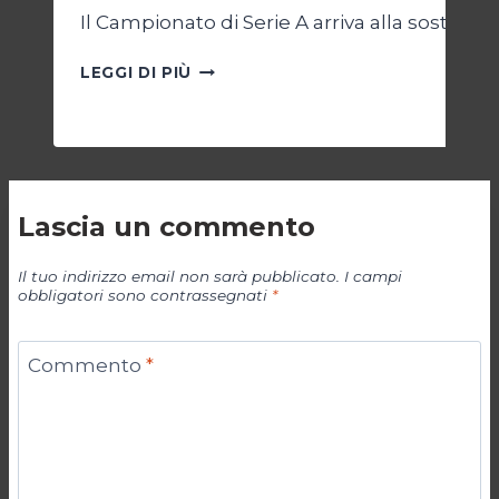
Il Campionato di Serie A arriva alla sosta p
CAMPIONATO:
LEGGI DI PIÙ
CHI
SALE
E
CHI
SCENDE
Lascia un commento
Il tuo indirizzo email non sarà pubblicato.
I campi
obbligatori sono contrassegnati
*
Commento
*