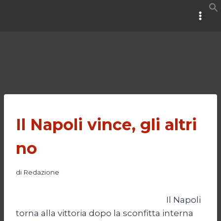
Salta
al
contenuto
Il Napoli vince, gli altri
no
di
Redazione
Il Napoli
torna alla vittoria dopo la sconfitta interna