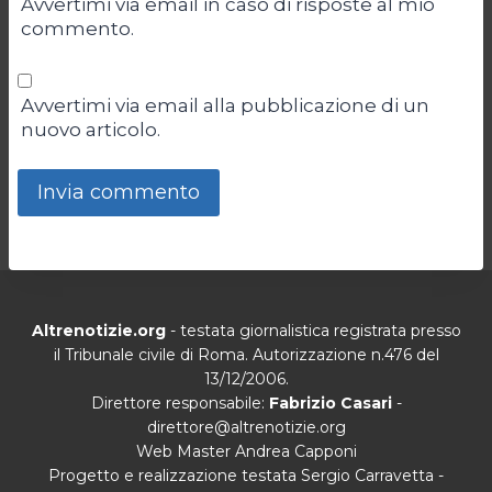
Avvertimi via email in caso di risposte al mio
commento.
Avvertimi via email alla pubblicazione di un
nuovo articolo.
Altrenotizie.org
- testata giornalistica registrata presso
il Tribunale civile di Roma. Autorizzazione n.476 del
13/12/2006.
Direttore responsabile:
Fabrizio Casari
-
direttore@altrenotizie.org
Web Master Andrea Capponi
Progetto e realizzazione testata Sergio Carravetta -