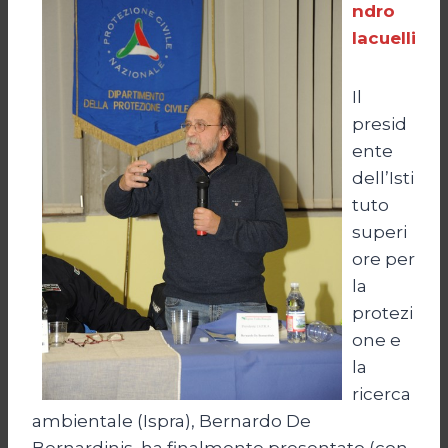
ndro
Iacuelli
Il
presid
ente
dell’Isti
tuto
superi
ore per
la
protezi
one e
la
ricerca
ambientale (Ispra), Bernardo De
Bernardinis, ha finalmente presentato (con