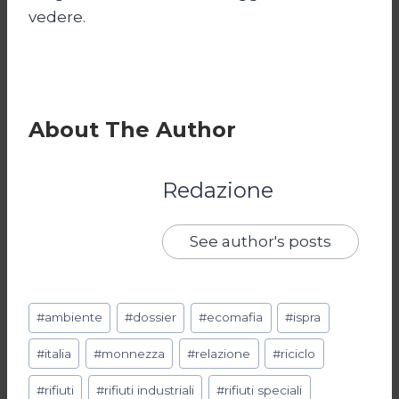
vedere.
About The Author
Redazione
See author's posts
Tag
#
ambiente
#
dossier
#
ecomafia
#
ispra
articolo:
#
italia
#
monnezza
#
relazione
#
riciclo
#
rifiuti
#
rifiuti industriali
#
rifiuti speciali