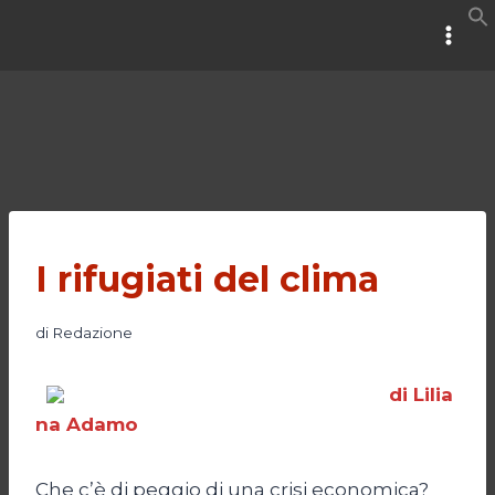
Salta
al
contenuto
I rifugiati del clima
di
Redazione
di Lilia
na Adamo
Che c’è di peggio di una crisi economica?