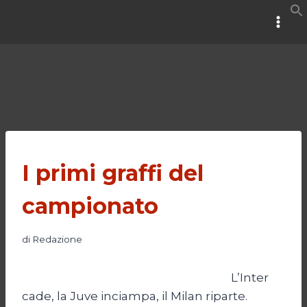
Salta
al
contenuto
I primi graffi del
campionato
di
Redazione
L’Inter
cade, la Juve inciampa, il Milan riparte.