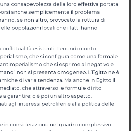
ssuna consapevolezza della loro effettiva portata
rdo porsi anche semplicemente il problema
hanno, se non altro, provocato la rottura di
lle popolazioni locali che i fatti hanno,
i conflittualità esistenti. Tenendo conto
mperialismo, che si configura come una formale
n antimperialismo che si esprime al negativo e
lmano” non si presenta omogeneo. L’Egitto ne è
amiche di varia tendenza. Ma anche in Egitto il
ediato, che attraverso le formule di rito
a garantire; c’è poi un altro aspetto,
 agli interessi petroliferi e alla politica delle
te in considerazione nel quadro complessivo