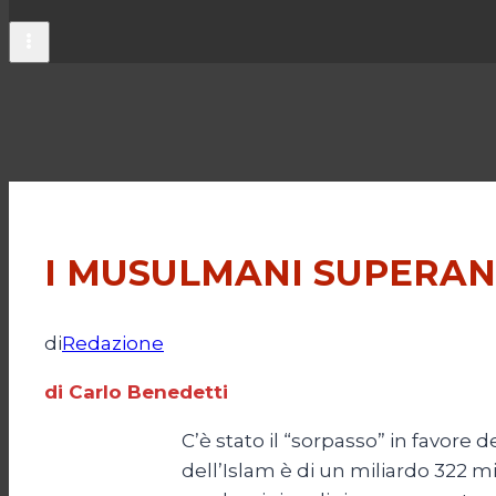
I MUSULMANI SUPERANO 
di
Redazione
di Carlo Benedetti
C’è stato il “sorpasso” in favore
dell’Islam è di un miliardo 322 mil