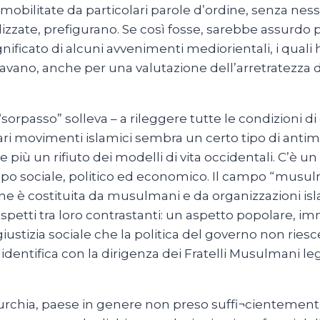
o mobilitate da particolari parole d’ordine, senza ne
realizzate, prefigurano. Se così fosse, sarebbe assu
gnificato di alcuni avvenimenti mediorientali, i quali 
ravano, anche per una valutazione dell’arretratezza de
 “sorpasso” solleva – a rileggere tutte le condizioni d
ri movimenti islamici sembra un certo tipo di anti
più un rifiuto dei modelli di vita occidentali. C’è u
po sociale, politico ed economico. Il campo “musu
ne è costituita da musulmani e da organizzazioni isl
etti tra loro contrastanti: un aspetto popolare, imm
stizia sociale che la politica del governo non riesce 
entifica con la dirigenza dei Fratelli Musulmani legati
Turchia, paese in genere non preso suffi¬cientemen