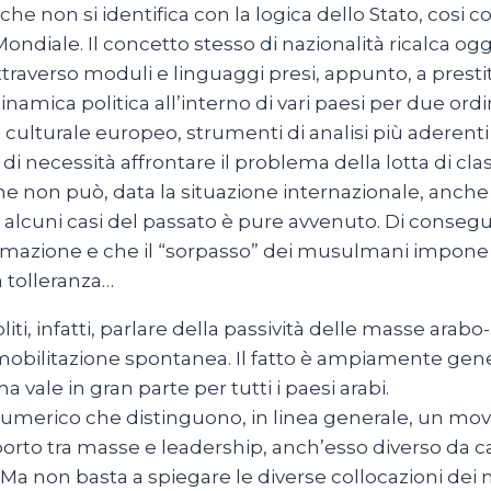
che non si identifica con la logica dello Stato, cosi 
iale. Il concetto stesso di nazionalità ricalca oggi 
attraverso moduli e linguaggi presi, appunto, a presti
mica politica all’interno di vari paesi per due ordin
 culturale europeo, strumenti di analisi più aderenti a
i necessità affrontare il problema della lotta di cla
non può, data la situazione internazionale, anche in 
n alcuni casi del passato è pure avvenuto. Di conse
azione e che il “sorpasso” dei musulmani impone a
a tolleranza…
ti, infatti, parlare della passività delle masse arab
 mobilitazione spontanea. Il fatto è ampiamente general
a vale in gran parte per tutti i paesi arabi.
numerico che distinguono, in linea generale, un mov
rapporto tra masse e leadership, anch’esso diverso da 
 Ma non basta a spiegare le diverse collocazioni dei