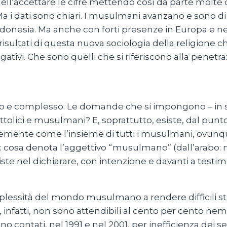
nell’accettare le cifre mettendo così da parte molte
 Ma i dati sono chiari. I musulmani avanzano e sono di 
all’Indonesia. Ma anche con forti presenze in Europa e n
isultati di questa nuova sociologia della religione c
ivi. Che sono quelli che si riferiscono alla penetr
o e complesso. Le domande che si impongono – in sin
attolici e musulmani? E, soprattutto, esiste, dal pu
mente come l’insieme di tutti i musulmani, ovunqu
: cosa denota l’aggettivo “musulmano” (dall’arabo
ste nel dichiarare, con intenzione e davanti a testimo
mplessità del mondo musulmano a rendere difficili sta
ti, infatti, non sono attendibili al cento per cento ne
no contati, nel 1991 e nel 2001, per inefficienza dei