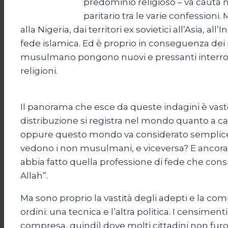
predominio religioso – va cauta 
paritario tra le varie confessioni.
alla Nigeria, dai territori ex sovietici all’Asia, 
fede islamica. Ed è proprio in conseguenza dei r
musulmano pongono nuovi e pressanti interrogat
religioni.
Il panorama che esce da queste indagini è vast
distribuzione si registra nel mondo quanto a c
oppure questo mondo va considerato semplice
vedono i non musulmani, e viceversa? E ancora
abbia fatto quella professione di fede che consi
Allah”.
Ma sono proprio la vastità degli adepti e la co
ordini: una tecnica e l’altra politica. I censimen
compresa, quindi) dove molti cittadini non furo