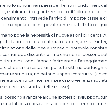
 meno lo sono in vari paesi del Terzo mondo, nei quali
 e abitanti di regioni remote o difficilmente accessi
 al censimento, intravede l’arrivo di imposte, tasse e 
 di manipolare consapevolmente i dati. Tutto è, quind
mano pone la necessità di nuove azioni di ricerca. An
ato fuori dei circuiti culturali europei, anzi vi è in
circolazione delle idee europee di notevole consiste
, e comunque discontinui, ma che non si possono sotto
 molti studiosi, oggi, fanno riferimento all’atteggia
re che siamo restati un po’ tutti vittime dei luoghi
ntemente studiata, né nei suoi aspetti costruttivi (un 
visione eurocentrica, non sempre di provenienza sovie
le esperienza storica delle masse).
i possono avanzare alcune ipotesi di sviluppo futu
a faticosa corsa a ostacoli contro il tempo – un nuo