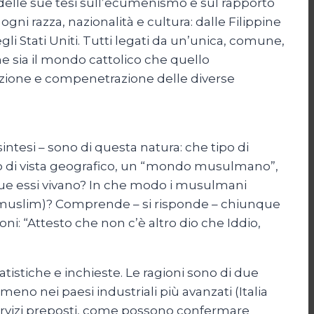
 delle sue tesi sull’ecumenismo e sul rapporto
ogni razza, nazionalità e cultura: dalle Filippine
egli Stati Uniti. Tutti legati da un’unica, comune,
he sia il mondo cattolico che quello
azione e compenetrazione delle diverse
tesi – sono di questa natura: che tipo di
nto di vista geografico, un “mondo musulmano”,
e essi vivano? In che modo i musulmani
: muslim)? Comprende – si risponde – chiunque
ni: “Attesto che non c’è altro dio che Iddio,
tistiche e inchieste. Le ragioni sono di due
mmeno nei paesi industriali più avanzati (Italia
 servizi preposti, come possono confermare