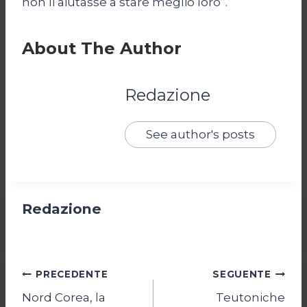
non li aiutasse a stare meglio loro”.
About The Author
Redazione
See author's posts
Redazione
Navigazione
PRECEDENTE
SEGUENTE
Nord Corea, la
Teutoniche
articoli