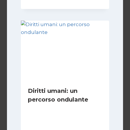
Diritti umani: un
percorso ondulante
Di
Juan J. Paz-y-Miño Cepeda
6 Aprile 2026