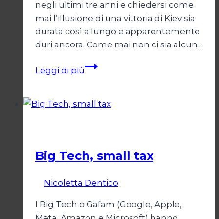
negli ultimi tre anni e chiedersi come
mai l’illusione di una vittoria di Kiev sia
durata così a lungo e apparentemente
duri ancora. Come mai non ci sia alcun…
Come
Leggi di più
salvare
l’Ucraina
sconfitta
Pescati nella Rete
Big Tech, small tax
Di
Nicoletta Dentico
3 Novembre 2024
I Big Tech o Gafam (Google, Apple,
Meta, Amazon e Microsoft) hanno