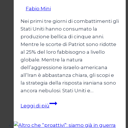
Di
Fabio Mini
11 Marzo 2026
15 Marzo 2026
Nei primi tre giorni di combattimenti gli
Stati Uniti hanno consumato la
produzione bellica di cinque anni.
Mentre le scorte di Patriot sono ridotte
al 25% del loro fabbisogno a livello
globale. Mentre la natura
dell’aggressione israelo-americana
all’Iran è abbastanza chiara, gli scopi e
la strategia della risposta iraniana sono
ancora nebulosi. Stati Uniti e…
USA-
Leggi di più
Israele
nei
guai.