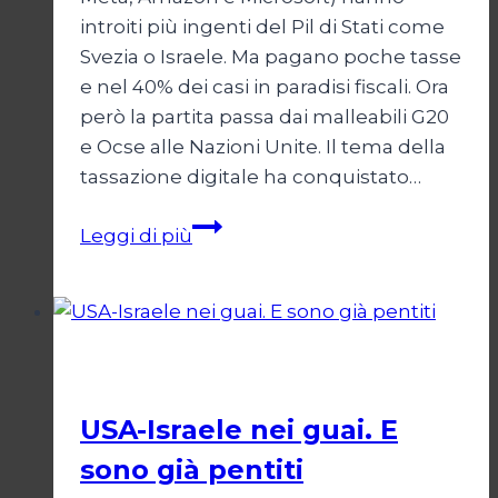
introiti più ingenti del Pil di Stati come
Svezia o Israele. Ma pagano poche tasse
e nel 40% dei casi in paradisi fiscali. Ora
però la partita passa dai malleabili G20
e Ocse alle Nazioni Unite. Il tema della
tassazione digitale ha conquistato…
Big
Leggi di più
Tech,
small
tax
Pescati nella Rete
USA-Israele nei guai. E
sono già pentiti