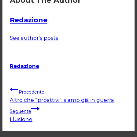
About The Author
Redazione
See author's posts
Redazione
Navigazione
Precedente
Altro che “proattivi”: siamo già in guerra
articoli
Seguente
Illusione