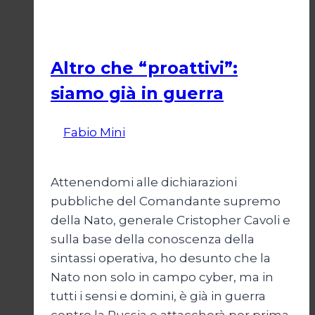
E
Pescati nella Rete
sono
già
Altro che “proattivi”:
pentiti
siamo già in guerra
Di
Fabio Mini
2 Dicembre 2025
27
Febbraio 2026
Attenendomi alle dichiarazioni
pubbliche del Comandante supremo
della Nato, generale Cristopher Cavoli e
sulla base della conoscenza della
sintassi operativa, ho desunto che la
Nato non solo in campo cyber, ma in
tutti i sensi e domini, è già in guerra