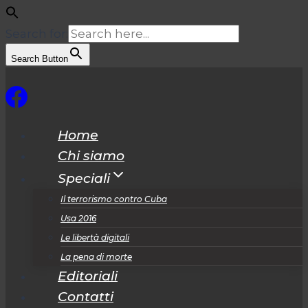
Search for:
Search Button
Salta
al
contenuto
Home
Chi siamo
Speciali
Il terrorismo contro Cuba
Usa 2016
Le libertà digitali
La pena di morte
Editoriali
Contatti