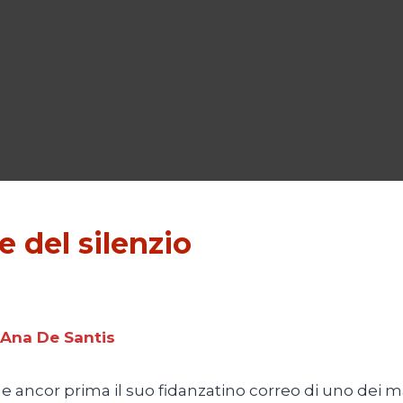
e del silenzio
 Ana De Santis
e ancor prima il suo fidanzatino correo di uno dei ma