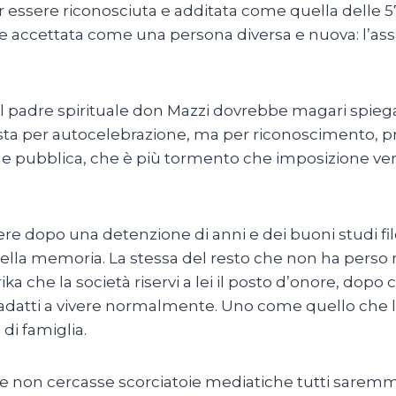
 essere riconosciuta e additata come quella delle 57 co
re accettata come una persona diversa e nuova: l’as
Ma il padre spirituale don Mazzi dovrebbe magari spieg
ta per autocelebrazione, ma per riconoscimento, pr
he pubblica, che è più tormento che imposizione ver
 dopo una detenzione di anni e dei buoni studi filos
della memoria. La stessa del resto che non ha perso 
a che la società riservi a lei il posto d’onore, dopo c
 inadatti a vivere normalmente. Uno come quello che 
di famiglia.
a e non cercasse scorciatoie mediatiche tutti saremm