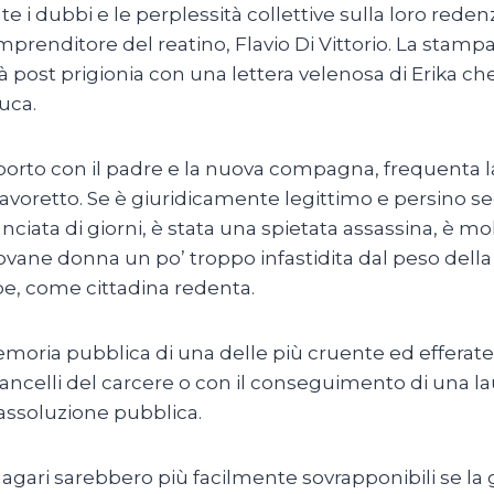
 i dubbi e le perplessità collettive sulla loro redenz
prenditore del reatino, Flavio Di Vittorio. La stampa
 post prigionia con una lettera velenosa di Erika che lo
uca.
rapporto con il padre e la nuova compagna, frequenta
 lavoretto. Se è giuridicamente legittimo e persino 
ata di giorni, è stata una spietata assassina, è mol
ovane donna un po’ troppo infastidita dal peso dell
bbe, come cittadina redenta.
memoria pubblica di una delle più cruente ed effera
cancelli del carcere o con il conseguimento di una lau
assoluzione pubblica.
magari sarebbero più facilmente sovrapponibili se 