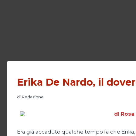
Erika De Nardo, il dover
di
Redazione
di Rosa
Era già accaduto qualche tempo fa che Erika, 