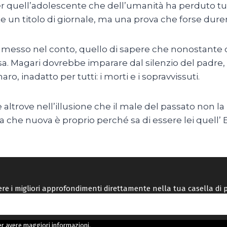
r quell’adolescente che dell’umanità ha perduto tutt
un titolo di giornale, ma una prova che forse durerà 
ha messo nel conto, quello di sapere che nonostant
rsa. Magari dovrebbe imparare dal silenzio del padre,
 inadatto per tutti: i morti e i sopravvissuti.
trove nell’illusione che il male del passato non la ri
he nuova è proprio perché sa di essere lei quell’ Eri
vere i migliori approfondimenti direttamente nella tua casella di 
r avere maggiori informazioni.