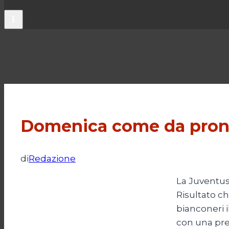
Domenica come da pron
di
Redazione
La Juventus 
Risultato ch
bianconeri i
con una pre