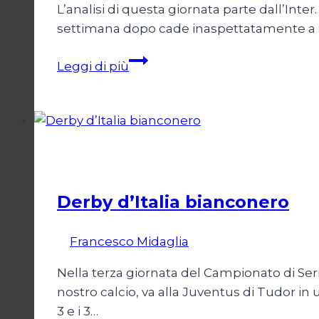
L’analisi di questa giornata parte dall’Int
settimana dopo cade inaspettatamente a S
Campionato:
Leggi di più
chi
sale
e
chi
scende
Calcio
Derby d’Italia bianconero
Di
Francesco Midaglia
16 Settembre 2025
Nella terza giornata del Campionato di Serie 
nostro calcio, va alla Juventus di Tudor in 
3 e i 3…