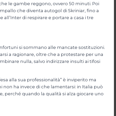
 a che le gambe reggono, ovvero 50 minuti. Poi
impallo che diventa autogol di Skriniar, fino a
l’Inter di respirare e portare a casa i tre
infortuni si sommano alle mancate sostituzioni.
arsi a ragionare, oltre che a protestare per una
inare nulla, salvo indirizzare insulti ai tifosi
ffesa alla sua professionalità” è inviperito ma
ini non ha invece di che lamentarsi: in Italia può
, perché quando la qualità si alza giocare uno