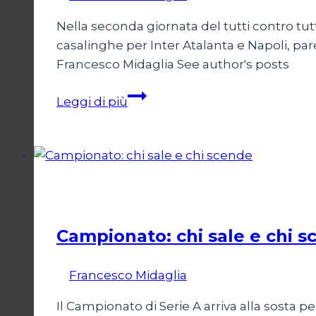
Nella seconda giornata del tutti contro tut
casalinghe per Inter Atalanta e Napoli, par
Francesco Midaglia See author's posts
Coppe:
Leggi di più
Europa
a
due
facce
per
Calcio
l’Italia
Campionato: chi sale e chi 
Di
Francesco Midaglia
1 Settembre 2025
Il Campionato di Serie A arriva alla sosta p