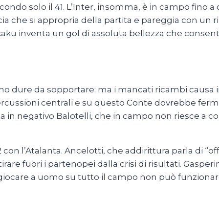
econdo solo il 41. L’Inter, insomma, è in campo fino
cia che si appropria della partita e pareggia con un r
u inventa un gol di assoluta bellezza che consente al
sono dure da sopportare: ma i mancati ricambi causa 
percussioni centrali e su questo Conte dovrebbe ferm
a in negativo Balotelli, che in campo non riesce a comb
2 con l’Atalanta. Ancelotti, che addirittura parla di “o
rare fuori i partenopei dalla crisi di risultati. Gasper
iocare a uomo su tutto il campo non può funzionare