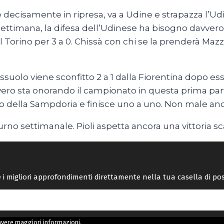
decisamente in ripresa, va a Udine e strapazza l’U
 settimana, la difesa dell’Udinese ha bisogno davvero
Torino per 3 a 0. Chissà con chi se la prenderà Mazza
Sassuolo viene sconfitto 2 a 1 dalla Fiorentina dopo es
vero sta onorando il campionato in questa prima par
io della Sampdoria e finisce uno a uno. Non male anch
turno settimanale. Pioli aspetta ancora una vittoria sca
re i migliori approfondimenti direttamente nella tua casella di po
avere maggiori informazioni.