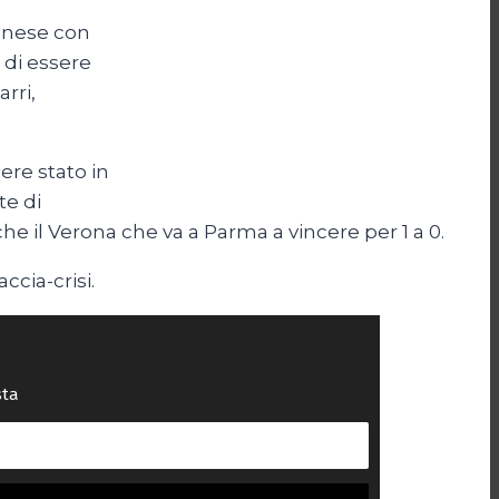
dinese con
 di essere
rri,
sere stato in
te di
e il Verona che va a Parma a vincere per 1 a 0.
ccia-crisi.
sta