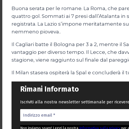
Buona serata per le romane. La Roma, che pare 
quattro gol. Sommati ai 7 presi dall’Atalanta in
registrata. La Lazio s’impone meritatamente sul 
nemmeno pioveva..
Il Cagliari batte il Bologna per 3 a 2, mentre il 
vantaggio per diverso tempo. Il Lecce, che dav
stagione, viene raggiunto sul finale dal paregg
Il Milan stasera ospiterà la Spal e concluderà il 
Rimani Informato
Iscriviti alla nostra newsletter settimanale per riceve
Non inviamo spam! Leggi la nostra
Informativa sulla privacy
per 