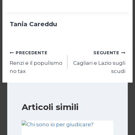
Tania Careddu
Navigazione
PRECEDENTE
SEGUENTE
Renzi e il populismo
Cagliari e Lazio sugli
articoli
no tax
scudi
Articoli simili