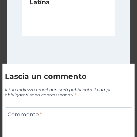
Latina
Di
Juan J. Paz-y-Miño Cepeda
18 Agosto 2025
Lascia un commento
Il tuo indirizzo email non sarà pubblicato.
I campi
obbligatori sono contrassegnati
*
Commento
*