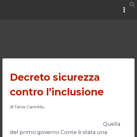
Salta
al
contenuto
Decreto sicurezza
contro l’inclusione
di
Tania Careddu
Quella
del primo governo Conte è stata una