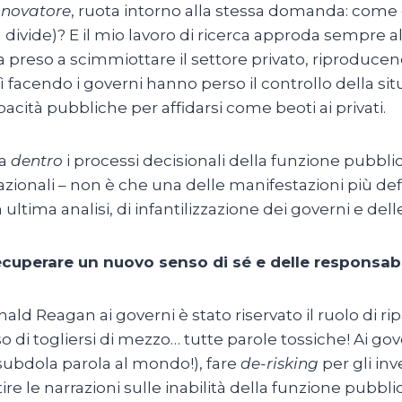
nnovatore
, ruota intorno alla stessa domanda: come
tal divide)? E il mio lavoro di ricerca approda sempre 
a preso a scimmiottare il settore privato, riproducen
sì facendo i governi hanno perso il controllo della sit
acità pubbliche per affidarsi come beoti ai privati.
za
dentro
i processi decisionali della funzione pubblic
rnazionali – non è che una delle manifestazioni più d
ultima analisi, di infantilizzazione dei governi e dell
cuperare un nuovo senso di sé e delle responsabi
 Reagan ai governi è stato riservato il ruolo di ripa
o di togliersi di mezzo… tutte parole tossiche! Ai gov
iù subdola parola al mondo!), fare
de-risking
per gli in
ire le narrazioni sulle inabilità della funzione pubbli