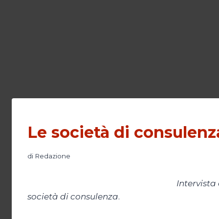
Le società di consulenz
di
Redazione
Intervist
società di consulenza
.