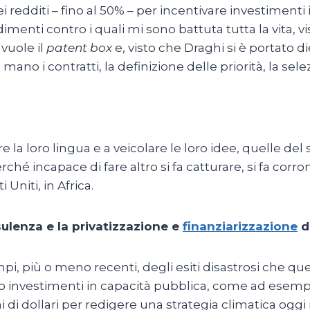
 redditi – fino al 50% – per incentivare investimenti in
dimenti contro i quali mi sono battuta tutta la vita, 
 vuole il
patent box
e, visto che Draghi si è portato di
ano i contratti, la definizione delle priorità, la sele
re la loro lingua e a veicolare le loro idee, quelle de
rché incapace di fare altro si fa catturare, si fa co
 Uniti, in Africa.
sulenza e la privatizzazione e
finanziarizzazione
d
pi, più o meno recenti, degli esiti disastrosi che 
 investimenti in capacità pubblica, come ad esempio
 di dollari per redigere una strategia climatica oggi