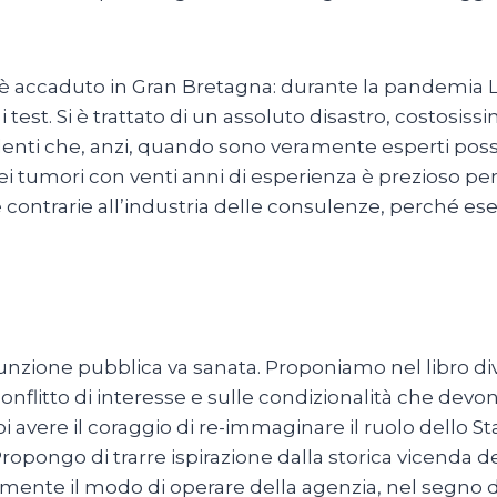
 è accaduto in Gran Bretagna: durante la pandemia 
 i test. Si è trattato di un assoluto disastro, costosi
lenti che, anzi, quando sono veramente esperti poss
i tumori con venti anni di esperienza è prezioso per
ontrarie all’industria delle consulenze, perché eserci
.
 funzione pubblica va sanata. Proponiamo nel libro di
onflitto di interesse e sulle condizionalità che de
poi avere il coraggio di re-immaginare il ruolo dello 
ropongo di trarre ispirazione dalla storica vicenda de
te il modo di operare della agenzia, nel segno d