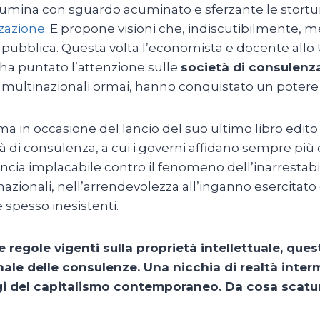
lumina con sguardo acuminato e sferzante le stortur
zzazione
.
E propone visioni che, indiscutibilmente, m
ne pubblica. Questa volta l’economista e docente allo
 ha puntato l’attenzione sulle
società di consulenz
randi multinazionali ormai, hanno conquistato un po
n occasione del lancio del suo ultimo libro edito pe
à di consulenza, a cui i governi affidano sempre più 
uncia implacabile contro il fenomeno dell’inarrestab
ernazionali, nell’arrendevolezza all’inganno esercitato
spesso inesistenti.
regole vigenti sulla proprietà intellettuale, quest
ionale delle consulenze. Una nicchia di realtà int
ggi del capitalismo contemporaneo. Da cosa scatu