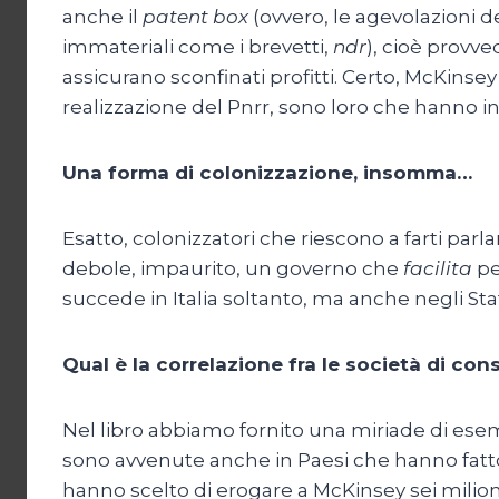
anche il
patent box
(ovvero, le agevolazioni dei
immateriali come i brevetti,
ndr
), cioè provve
assicurano sconfinati profitti. Certo, McKinsey
realizzazione del Pnrr, sono loro che hanno in m
Una forma di colonizzazione, insomma…
Esatto, colonizzatori che riescono a farti parla
debole, impaurito, un governo che
facilita
pe
succede in Italia soltanto, ma anche negli Stati
Qual è la correlazione fra le società di con
Nel libro abbiamo fornito una miriade di esem
sono avvenute anche in Paesi che hanno fatto
hanno scelto di erogare a McKinsey sei milioni