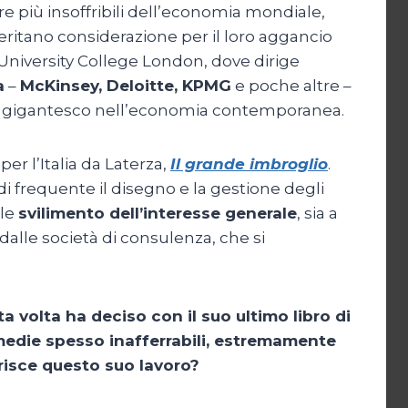
e più insoffribili dell’economia mondiale,
eritano considerazione per il loro aggancio
 University College London, dove dirige
a
–
McKinsey, Deloitte, KPMG
e poche altre –
tere gigantesco nell’economia contemporanea.
r l’Italia da Laterza,
Il grande imbroglio
.
di frequente il disegno e la gestione degli
ile
svilimento dell’interesse generale
, sia a
 dalle società di consulenza, che si
a volta ha deciso con il suo ultimo libro di
ermedie spesso inafferrabili, estremamente
risce questo suo lavoro?