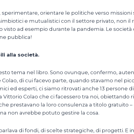
 sperimentare, orientare le politiche verso missioni
mbiotici e mutualistici con il settore privato, non i
 visto ad esempio durante la pandemia. Le società d
one pubblica!
i alla società.
sto tema nel libro. Sono ovunque, confermo, autenti
Colao, di cui facevo parte, quando stavamo nel picco 
ci ed esperti, ci siamo ritrovati anche 13 persone d
 a Vittorio Colao che ci facessero tra noi, obiettando
he prestavano la loro consulenza a titolo gratuito – di
ana non avrebbe potuto gestire la cosa.
arlava di fondi, di scelte strategiche, di progetti. E 