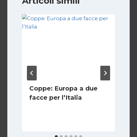
Articoli simili
Coppe: Europa a due
facce per l’Italia
9
Di
Francesco Midaglia
D
2 Ottobre 2025
1