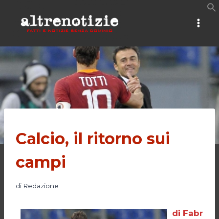
Salta
al
contenuto
Calcio, il ritorno sui
campi
di
Redazione
di Fabr