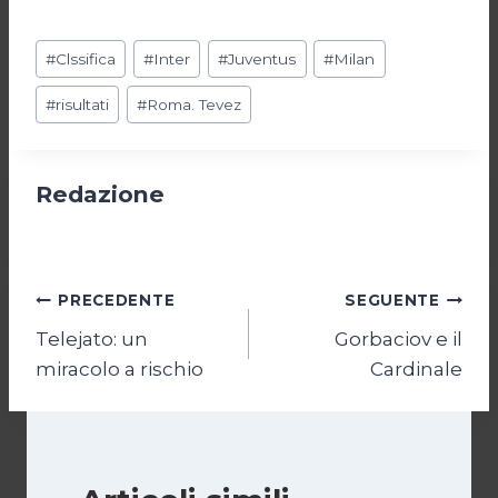
Tag
#
Clssifica
#
Inter
#
Juventus
#
Milan
articolo:
#
risultati
#
Roma. Tevez
Redazione
Navigazione
PRECEDENTE
SEGUENTE
Telejato: un
Gorbaciov e il
articoli
miracolo a rischio
Cardinale