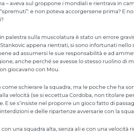
sima – aveva sul groppone i mondiali e rientrava in c
ri “spremuti”: e non poteva accorgersene prima? E no
i?
o in palestra sulla muscolatura è stato un errore gravi
 Stankovic appena rientrati, si sono infortunati nello 
ene ad assumersi le sue responsabilità e ad ammett
tagione, anche perché se avesse lo stesso ruolino di 
non giocavano con Mou.
u come schierare la squadra, ma le poche che ha son
alla velocità (se si eccettua Cordoba, non titolare pe
. E se s’insiste nel proporre un gioco fatto di passagg
interdizioni e delle ripartenze avversarie con la squa
 con una squadra alta, senza ali e con una velocità r