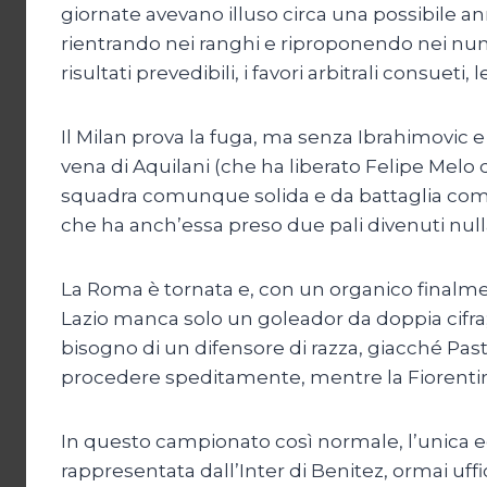
giornate avevano illuso circa una possibile a
rientrando nei ranghi e riproponendo nei nu
risultati prevedibili, i favori arbitrali consueti,
Il Milan prova la fuga, ma senza Ibrahimovic e 
vena di Aquilani (che ha liberato Felipe Melo d
squadra comunque solida e da battaglia come t
che ha anch’essa preso due pali divenuti nulla
La Roma è tornata e, con un organico finalmente
Lazio manca solo un goleador da doppia cifra; l
bisogno di un difensore di razza, giacché Pas
procedere speditamente, mentre la Fiorentina
In questo campionato così normale, l’unica 
rappresentata dall’Inter di Benitez, ormai uf