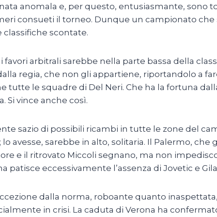
nnata anomala e, per questo, entusiasmante, sono torn
meri consueti il torneo. Dunque un campionato che
 le classifiche scontate.
i favori arbitrali sarebbe nella parte bassa della cla
alla regia, che non gli appartiene, riportandolo a fare
utte le squadre di Del Neri. Che ha la fortuna dalla 
. Si vince anche così.
 sazio di possibili ricambi in tutte le zone del campo
o avesse, sarebbe in alto, solitaria. Il Palermo, che g
tore e il ritrovato Miccoli segnano, ma non impedisc
 patisce eccessivamente l’assenza di Jovetic e Gilar
eccezione dalla norma, roboante quanto inaspettata,
ficialmente in crisi. La caduta di Verona ha conferm