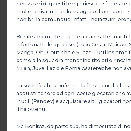
nerazzurri di questi tempi riesca a sfoderare un
molle, arriva in ritardo su ogni pallone contes
non brilla comunque. Infatti i nerazzurri prend
Benitez ha molte colpe e alcune attenuanti. L’
infortunati, dei quali sei (Julio Cesar, Maicon,
Mariga, Obi, Coutinho e Suazo. Tutti insieme
come alla squadra manchino titolari e rincalzi
Milan, Juve, Lazio e Roma basterebbe non aver
La società, che conferma la fiducia nell’all
acquisti: tenere ad ogni costo giocatori che av
inutili (Pandev) e acquistare altri giocatori 
li ha ottenuti.
Ma Benitez, da parte sua, ha dimostrato di n