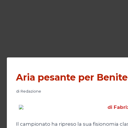
Aria pesante per Benite
di
Redazione
di Fabri
Il campionato ha ripreso la sua fisionomia cla