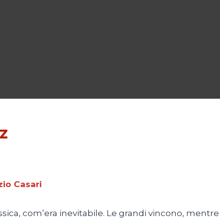
z
zio Casari
ssica, com’era inevitabile. Le grandi vincono, mentre