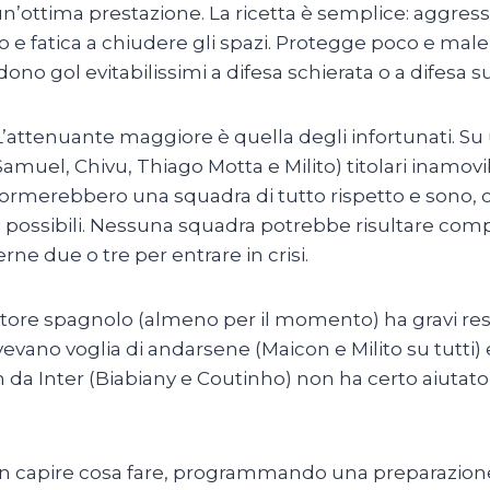
’ottima prestazione. La ricetta è semplice: aggressività
o e fatica a chiudere gli spazi. Protegge poco e male 
ono gol evitabilissimi a difesa schierata o a difesa su
attenuante maggiore è quella degli infortunati. Su un
 Samuel, Chivu, Thiago Motta e Milito) titolari inamovi
 formerebbero una squadra di tutto rispetto e sono
 possibili. Nessuna squadra potrebbe risultare compet
ne due o tre per entrare in crisi.
enatore spagnolo (almeno per il momento) ha gravi r
evano voglia di andarsene (Maicon e Milito su tutti) e
non da Inter (Biabiany e Coutinho) non ha certo aiutat
on capire cosa fare, programmando una preparazione