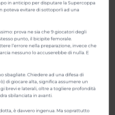
ampo in anticipo per disputare la Supercoppa
n poteva evitare di sottoporli ad una
ssimo: prova ne sia che 9 giocatori degli
stesso punto, il bicipite femorale.
ere l’errore nella preparazione, invece che
marcia nessuno lo accuserebbe di nulla. E
o sbagliate. Chiedere ad una difesa di
rò) di giocare alta, significa assumere un
i brevi e laterali, oltre a togliere profondità
dra sbilanciata in avanti.
idotta, è davvero ingenua. Ma soprattutto