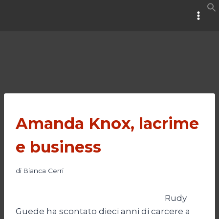
Salta
al
contenuto
Amanda Knox, lacrime
e business
di
Bianca Cerri
Rudy
Guede ha scontato dieci anni di carcere a