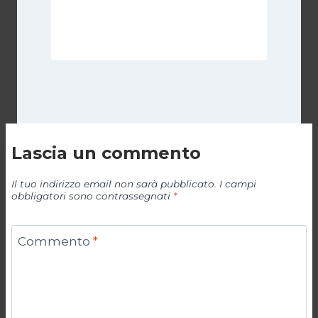
Di
Juan J. Paz-y-Miño Cepeda
18 Agosto 2025
Lascia un commento
Il tuo indirizzo email non sarà pubblicato.
I campi
obbligatori sono contrassegnati
*
Commento
*