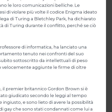
ivano le loro comunicazioni belliche. Le
si di violare più volte il codice Enigma ideato
ollega di Turing a Bletchley Park, ha dichiarato
 di Turing durante il conflitto, perché se ciò
ofessore di informatica, ha lanciato una
ortamento tenuto nei confronti del suo
ubito sottoscritto da intellettuali di peso
o velocemente aggiunte le firme di oltre
e, il premier britannico Gordon Brown si è
tato giudicato secondo le leggi al tempo
 ingiusto, e sono lieto di avere la possibilità
a di gay che sono stati condannati come lui a