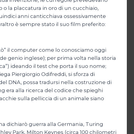
o la placcatura in oro di un cucchiaio,
 quindici anni canticchiava ossessivamente
altro è sempre stato il suo film preferito:
ventò” il computer come lo conosciamo oggi
e genio inglese); per prima volta nella storia
ica”) ideando il test che porta il suo nome;
ega Piergiorgio Odifreddi, si sforza di
l DNA, possa tradursi nella costruzione di
 era alla ricerca del codice che spieghi
cchie sulla pelliccia di un animale siano
agna dichiarò guerra alla Germania, Turing
chley Park, Milton Keynes (circa 100 chilometri