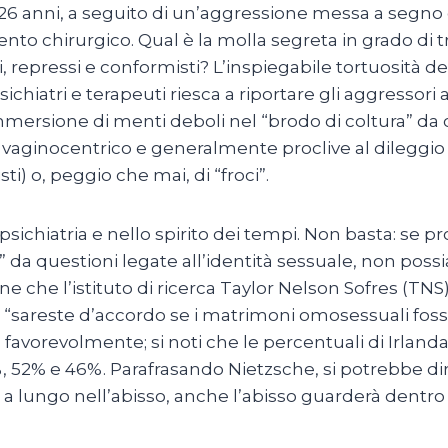
 26 anni, a seguito di un’aggressione messa a segno d
vento chirurgico. Qual è la molla segreta in grado di 
i, repressi e conformisti? L’inspiegabile tortuosit
psichiatri e terapeuti riesca a riportare gli aggresso
immersione di menti deboli nel “brodo di coltura” da
 vaginocentrico e generalmente proclive al dileggio 
sti) o, peggio che mai, di “froci”.
chiatria e nello spirito dei tempi. Non basta: se pr
ta” da questioni legate all’identità sessuale, non pos
e che l’istituto di ricerca Taylor Nelson Sofres (TNS
sareste d’accordo se i matrimoni omosessuali fosser
to favorevolmente; si noti che le percentuali di Irl
 52% e 46%. Parafrasando Nietzsche, si potrebbe dire
 a lungo nell’abisso, anche l’abisso guarderà dentro d