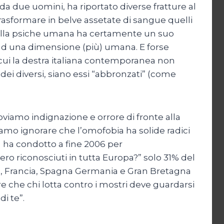
a due uomini, ha riportato diverse fratture al
trasformare in belve assetate di sangue quelli
à della psiche umana ha certamente un suo
ri ad una dimensione (più) umana. E forse
 cui la destra italiana contemporanea non
dei diversi, siano essi “abbronzati” (come
oviamo indignazione e orrore di fronte alla
siamo ignorare che l’omofobia ha solide radici
) ha condotto a fine 2006 per
o riconosciuti in tutta Europa?” solo 31% del
anda, Francia, Spagna Germania e Gran Bretagna
 che chi lotta contro i mostri deve guardarsi
i te”.