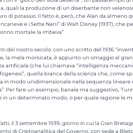
a, quali la produzione di un diserbante non velenoso 
uro di potassio. Il fatto è, però, che Alan da almeno
ancaneve e i Sette Nani” di Walt Disney (1937), che per
 sonno mortale la imbeva”.
anti del nostro secolo: con uno scritto del 1936 “in
ple, la mela morsicata, è appunto un omaggio al grand
nza artificiale (che lui chiamava “intelligenza meccan
rfogenesi”, quella branca della scienza che, come spi
 in modo unidimensionale nella sequenza lineare de
”. Per fare un esempio, banale ma suggestivo, Turing
te in un determinato modo, o per quale ragione le ma
fatti, il 3 settembre 1939, giorno in cui la Gran Bret
mento di Criptoanalitica del Governo, con sede a Blet