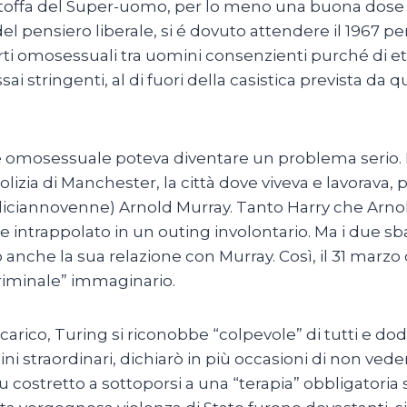
 stoffa del Super-uomo, per lo meno una buona dose d
el pensiero liberale, si é dovuto attendere il 1967 pe
i omosessuali tra uomini consenzienti purché di età n
ai stringenti, al di fuori della casistica prevista da
 omosessuale poteva diventare un problema serio. L
olizia di Manchester, la città dove viveva e lavorava,
(diciannovenne) Arnold Murray. Tanto Harry che Arnold
 intrappolato in un outing involontario. Ma i due sba
anche la sua relazione con Murray. Così, il 31 marzo 
criminale” immaginario.
arico, Turing si riconobbe “colpevole” di tutti e dod
ini straordinari, dichiarò in più occasioni di non ve
u costretto a sottoporsi a una “terapia” obbligatoria 