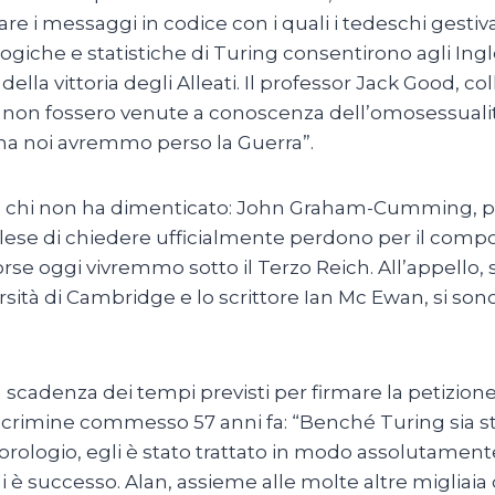
ttare i messaggi in codice con i quali i tedeschi gest
ogiche e statistiche di Turing consentirono agli Ingle
 della vittoria degli Alleati. Il professor Jack Good, c
tà non fossero venute a conoscenza dell’omosessualità
 ma noi avremmo perso la Guerra”.
c’è chi non ha dimenticato: John Graham-Cumming, pr
glese di chiedere ufficialmente perdono per il comp
rse oggi vivremmo sotto il Terzo Reich. All’appello, s
sità di Cambridge e lo scrittore Ian Mc Ewan, si son
la scadenza dei tempi previsti per firmare la petizion
 crimine commesso 57 anni fa: “Benché Turing sia s
l’orologio, egli è stato trattato in modo assolutamente
li è successo. Alan, assieme alle molte altre migliai