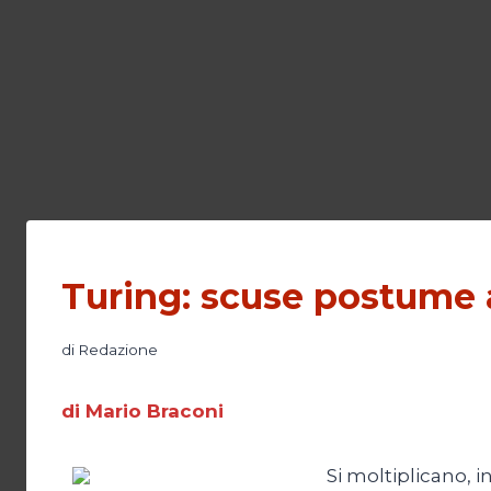
Turing: scuse postume 
di
Redazione
di Mario Braconi
Si moltiplicano, i