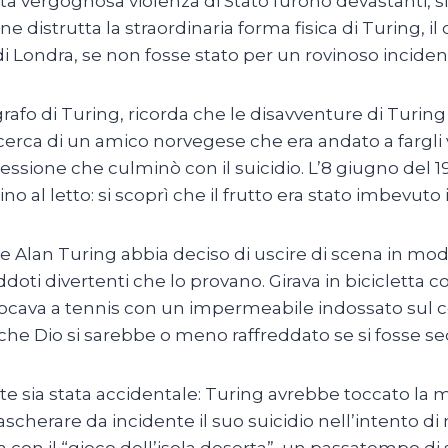
 vergognosa violenza di Stato furono devastanti, sia 
 distrutta la straordinaria forma fisica di Turing, il 
i Londra, se non fosse stato per un rovinoso incidente
fo di Turing, ricorda che le disavventure di Turing n
erca di un amico norvegese che era andato a fargli vi
ssione che culminò con il suicidio. L’8 giugno del 19
al letto: si scoprì che il frutto era stato imbevuto i
he Alan Turing abbia deciso di uscire di scena in mo
doti divertenti che lo provano. Girava in biciclett
 giocava a tennis con un impermeabile indossato sul 
 che Dio si sarebbe o meno raffreddato se si fosse se
te sia stata accidentale: Turing avrebbe toccato la
scherare da incidente il suo suicidio nell’intento di
ttava con il “gioco dell’isola deserta”, un passatempo