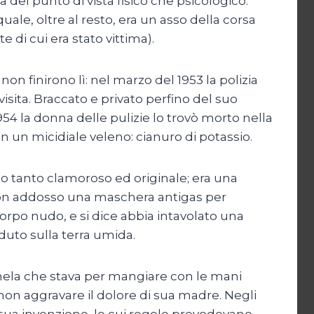
del punto di vista fisico che psicologico.
quale, oltre al resto, era un asso della corsa
 di cui era stato vittima).
on finirono lì: nel marzo del 1953 la polizia
sita. Braccato e privato perfino del suo
54 la donna delle pulizie lo trovò morto nella
n un micidiale veleno: cianuro di potassio.
do tanto clamoroso ed originale; era una
a con addosso una maschera antigas per
corpo nudo, e si dice abbia intavolato una
duto sulla terra umida.
 mela che stava per mangiare con le mani
 non aggravare il dolore di sua madre. Negli
 di sua invenzione, le cui regole prevedevano