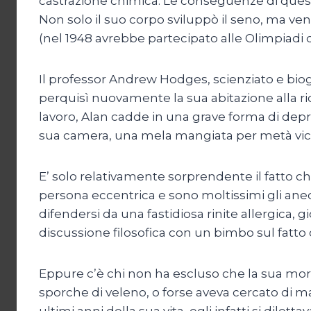
castrazione chimica. Le conseguenze di questa
Non solo il suo corpo sviluppò il seno, ma venne
(nel 1948 avrebbe partecipato alle Olimpiadi d
Il professor Andrew Hodges, scienziato e biogra
perquisì nuovamente la sua abitazione alla ric
lavoro, Alan cadde in una grave forma di depre
sua camera, una mela mangiata per metà vicino 
E’ solo relativamente sorprendente il fatto c
persona eccentrica e sono moltissimi gli aned
difendersi da una fastidiosa rinite allergica,
discussione filosofica con un bimbo sul fatto
Eppure c’è chi non ha escluso che la sua mor
sporche di veleno, o forse aveva cercato di ma
ultimi anni della sua vita, egli infatti si dile