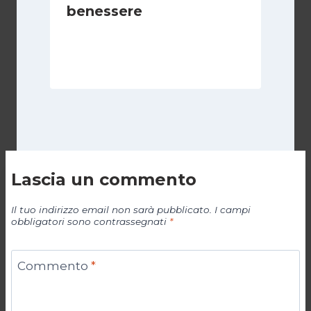
benessere
Di
Juan J. Paz-y-Miño Cepeda
6 Aprile 2025
Lascia un commento
Il tuo indirizzo email non sarà pubblicato.
I campi
obbligatori sono contrassegnati
*
Commento
*